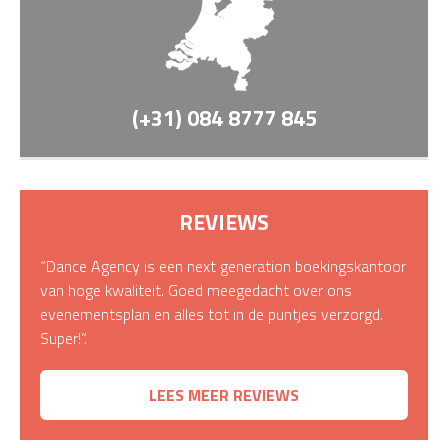
(+31) 084 8777 845
REVIEWS
“Dance Agency is een next generation boekingskantoor
van hoge kwaliteit. Goed meegedacht over ons
evenementsplan en alles tot in de puntjes verzorgd.
Super!”.
LEES MEER REVIEWS