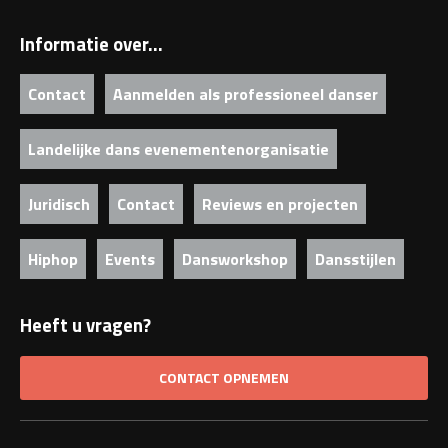
Informatie over...
Contact
Aanmelden als professioneel danser
Landelijke dans evenementenorganisatie
Juridisch
Contact
Reviews en projecten
Hiphop
Events
Dansworkshop
Dansstijlen
Heeft u vragen?
CONTACT OPNEMEN