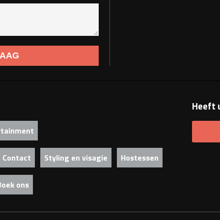
Heeft 
rtainment
Contact
Styling en visagie
Hostessen
Boek ons