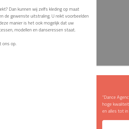
oekt? Dan kunnen wij zelfs kleding op maat
 de gewenste uitstraling. U reikt voorbeelden
deze manier is het ook mogelijk dat uw
stessen, modellen en danseressen staat.
 ons op.
“Dance Agency
hoge kwalite
en alles tot i