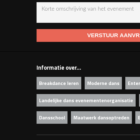
Informatie over...
Breakdance leren
Moderne dans
Ente
Landelijke dans evenementenorganisatie
Dansschool
Maatwerk dansoptreden