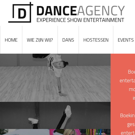
HOME
WIE ZIJN WIJ?
DANS
HOSTESSEN
EVENTS
Boe
enterta
mo
Boekin
ges
entert