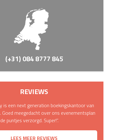
(+31) 084 8777 845
REVIEWS
 is een next generation boekingskantoor van
it. Goed meegedacht over ons evenementsplan
n de puntjes verzorgd. Super!”.
LEES MEER REVIEWS