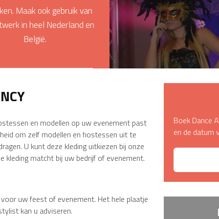
ken. Maak ook gebruik van
SHOW DANCE
BOEK O
twerk in heel Nederland en
België.
LEES MEER
ENCY
Boek Dance A
s, hostessen en modellen op uw evenement past
en de datum 
jkheid om zelf modellen en hostessen uit te
 dragen. U kunt deze kleding uitkiezen bij onze
 kleding matcht bij uw bedrijf of evenement.
 voor uw feest of evenement. Het hele plaatje
tylist kan u adviseren.