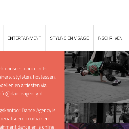
ENTERTAINMENT
STYLING EN VISAGIE
INSCHRIJVEN
EVENT DANS
DANCE 
k dansers, dance acts,
iners, stylisten, hostessen,
dellen en artiesten via
info@danceagency.nl
.
gskantoor Dance Agency is
pecialiseerd in urban en
ainment dance en is online