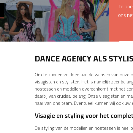
te boe
U
ons ne
DANCE AGENCY ALS STYLIS
Om te kunnen voldoen aan de wensen van onze o
visagisten en stylisten. Het is namelijk zeer belan
hostessen en modellen overeenkomt met het conc
daarbij van cruciaal belang. Onze visagisten en m
haar van ons team. Eventueel kunnen wij ook uw e
Visagie en styling voor het complet
De styling van de modellen en hostessen is heel be