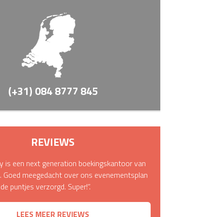
(+31) 084 8777 845
REVIEWS
 is een next generation boekingskantoor van
it. Goed meegedacht over ons evenementsplan
n de puntjes verzorgd. Super!”.
LEES MEER REVIEWS