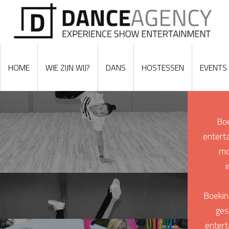
HOME
WIE ZIJN WIJ?
DANS
HOSTESSEN
EVENTS
Boe
enterta
mo
Boekin
ges
entert