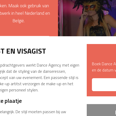
ken. Maak ook gebruik van
SHOW DANCE
BOEK O
twerk in heel Nederland en
België.
LEES MEER
T EN VISAGIST
Boek Dance A
pdrachtgevers werkt Dance Agency met eigen
en de datum 
grijk dat de styling van de danseressen,
ept van uw evenement. Een passende stijl is
ake-up artitst verzorgen de make-up en het
igen personeel stylen.
e plaatje
langrijk. De stijl moeten passen bij uw