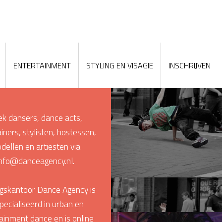
ENTERTAINMENT
STYLING EN VISAGIE
INSCHRIJVEN
EVENT DANS
DANCE 
k dansers, dance acts,
iners, stylisten, hostessen,
dellen en artiesten via
info@danceagency.nl
.
gskantoor Dance Agency is
pecialiseerd in urban en
ainment dance en is online