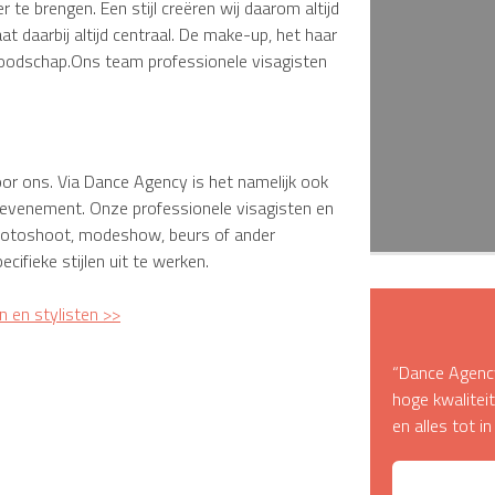
te brengen. Een stijl creëren wij daarom altijd
 daarbij altijd centraal. De make-up, het haar
n boodschap.Ons team professionele visagisten
oor ons. Via Dance Agency is het namelijk ook
n evenement. Onze professionele visagisten en
 fotoshoot, modeshow, beurs of ander
ecifieke stijlen uit te werken.
n en stylisten >>
“Dance Agency
hoge kwalite
en alles tot i