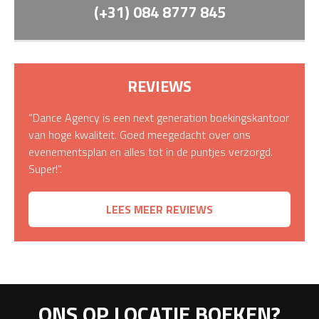
(+31) 084 8777 845
REVIEWS
“Dance Agency is een next generation boekingskantoor
van hoge kwaliteit. Goed meegedacht over ons
evenementsplan en alles tot in de puntjes verzorgd.
Super!”.
LEES MEER REVIEWS
ONS OP LOCATIE BOEKEN?