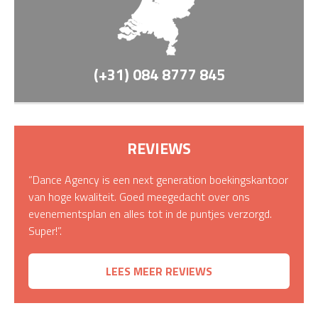
(+31) 084 8777 845
REVIEWS
“Dance Agency is een next generation boekingskantoor
van hoge kwaliteit. Goed meegedacht over ons
evenementsplan en alles tot in de puntjes verzorgd.
Super!”.
LEES MEER REVIEWS